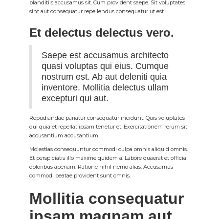
blanditiis accusamus sit. Cum provident saepe. Sit voluptates
sint aut consequatur repellendus consequatur ut est.
Et delectus delectus vero.
Saepe est accusamus architecto
quasi voluptas qui eius. Cumque
nostrum est. Ab aut deleniti quia
inventore. Mollitia delectus ullam
excepturi qui aut.
Repudiandae pariatur consequatur incidunt. Quis voluptates
qui quia et repellat ipsam tenetur et. Exercitationem rerum sit
accusantium accusantium.
Molestias consequuntur commodi culpa omnis aliquid omnis.
Et perspiciatis illo maxime quidem a. Labore quaerat et officia
doloribus aperiam. Ratione nihil nemo alias. Accusamus
commodi beatae provident sunt omnis.
Mollitia consequatur
ipsam magnam aut.